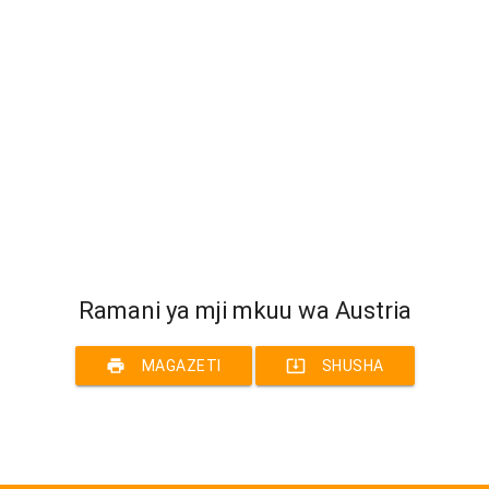
Ramani ya mji mkuu wa Austria
print
system_update_alt
MAGAZETI
SHUSHA