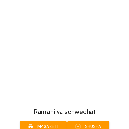
Ramani ya schwechat
print
system_update_alt
MAGAZETI
SHUSHA