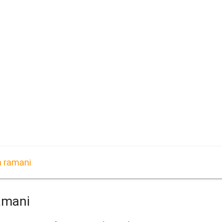
a ramani
ramani