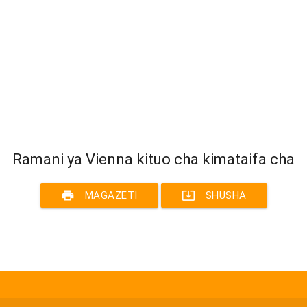
Ramani ya Vienna kituo cha kimataifa cha
print
system_update_alt
MAGAZETI
SHUSHA