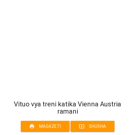
Vituo vya treni katika Vienna Austria
ramani
print
system_update_alt
MAGAZETI
SHUSHA