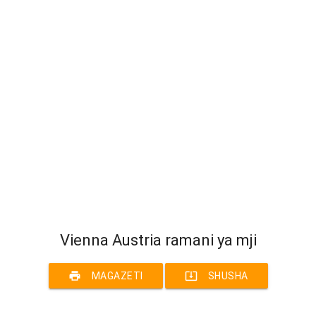
Vienna Austria ramani ya mji
print
system_update_alt
MAGAZETI
SHUSHA